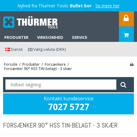
Nyhed fra Thurmer Tools:
Bullet bor
-
Se mere her
PRODUKTER
VIRKSOMHED
SERVICE
Dansk
Vælg valuta (DKK)
Forside
/
Produkter
/
Forsænkere
/
Forsænker 90° HSS TiN-belagt - 3 skær
Kontakt kundeservice
7027 5727
FORSÆNKER 90° HSS TIN-BELAGT - 3 SKÆR