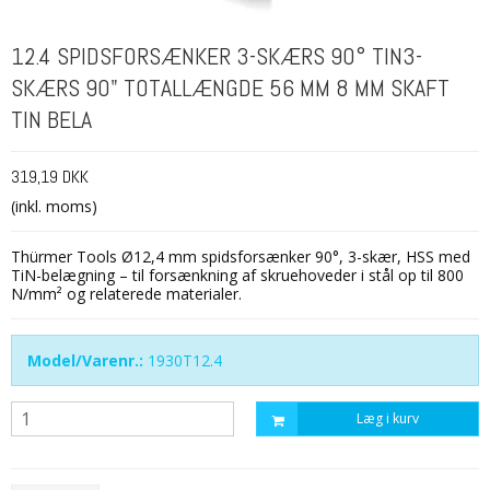
12.4 SPIDSFORSÆNKER 3-SKÆRS 90° TIN3-
SKÆRS 90" TOTALLÆNGDE 56 MM 8 MM SKAFT
TIN BELA
319,19 DKK
(inkl. moms)
Thürmer Tools Ø12,4 mm spidsforsænker 90°, 3-skær, HSS med
TiN-belægning – til forsænkning af skruehoveder i stål op til 800
N/mm² og relaterede materialer.
Model/Varenr.:
1930T12.4
Læg i kurv