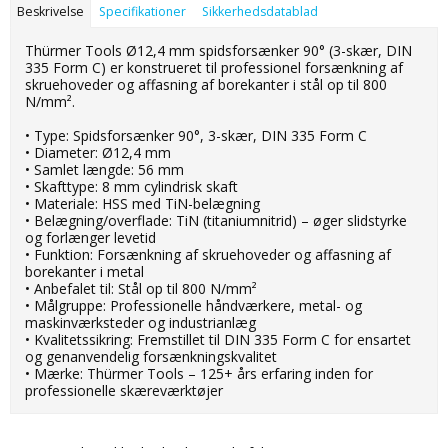
Beskrivelse
Specifikationer
Sikkerhedsdatablad
Thürmer Tools Ø12,4 mm spidsforsænker 90° (3-skær, DIN
335 Form C) er konstrueret til professionel forsænkning af
skruehoveder og affasning af borekanter i stål op til 800
N/mm².
• Type: Spidsforsænker 90°, 3-skær, DIN 335 Form C
• Diameter: Ø12,4 mm
• Samlet længde: 56 mm
• Skafttype: 8 mm cylindrisk skaft
• Materiale: HSS med TiN-belægning
• Belægning/overflade: TiN (titaniumnitrid) – øger slidstyrke
og forlænger levetid
• Funktion: Forsænkning af skruehoveder og affasning af
borekanter i metal
• Anbefalet til: Stål op til 800 N/mm²
• Målgruppe: Professionelle håndværkere, metal- og
maskinværksteder og industrianlæg
• Kvalitetssikring: Fremstillet til DIN 335 Form C for ensartet
og genanvendelig forsænkningskvalitet
• Mærke: Thürmer Tools – 125+ års erfaring inden for
professionelle skæreværktøjer