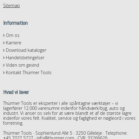
Sitemap
Information
Om os
Karriere
Download kataloger
Handelsbetingelser
Viden om gevind
Kontakt Thürmer Tools
Hvad vi laver
Thürmer Tools er eksperter i alle spåntagne værktøjer – vi
lagerfører 12.000 varenumre indenfor håndværk/byg, auto og
industri. Vi anser os selv for at være blandt et af de største lagre
indenfor vores felt. Kvalitet, service og faglighed er nøgleord i vores
forretning.
Thürmer Tools · Sophienlund Allé 5 · 3250 Gilleleje · Telephone:
+45 7027 5727
·
info@thurmer.com
· CVR: 33266626