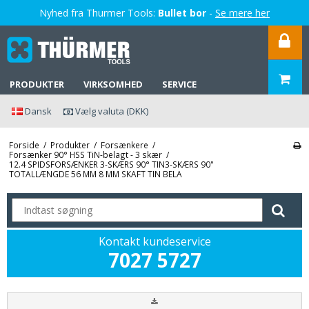
Nyhed fra Thurmer Tools:
Bullet bor
-
Se mere her
PRODUKTER
VIRKSOMHED
SERVICE
Dansk
Vælg valuta (DKK)
Forside
/
Produkter
/
Forsænkere
/
Forsænker 90° HSS TiN-belagt - 3 skær
/
12.4 SPIDSFORSÆNKER 3-SKÆRS 90° TIN3-SKÆRS 90"
TOTALLÆNGDE 56 MM 8 MM SKAFT TIN BELA
Kontakt kundeservice
7027 5727