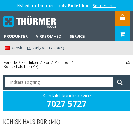
Nyhed fra Thurmer Tools:
Bullet bor
-
Se mere her
PRODUKTER
VIRKSOMHED
SERVICE
Dansk
Vælg valuta (DKK)
Forside
/
Produkter
/
Bor
/
Metalbor
/
Konisk hals bor (MK)
Kontakt kundeservice
7027 5727
KONISK HALS BOR (MK)