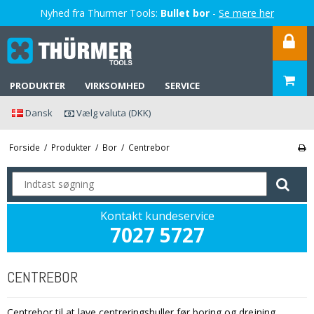
Nyhed fra Thurmer Tools:
Bullet bor
-
Se mere her
PRODUKTER
VIRKSOMHED
SERVICE
Dansk
Vælg valuta (DKK)
Forside
/
Produkter
/
Bor
/
Centrebor
Kontakt kundeservice
7027 5727
CENTREBOR
Centrebor til at lave centreringshuller før boring og drejning.