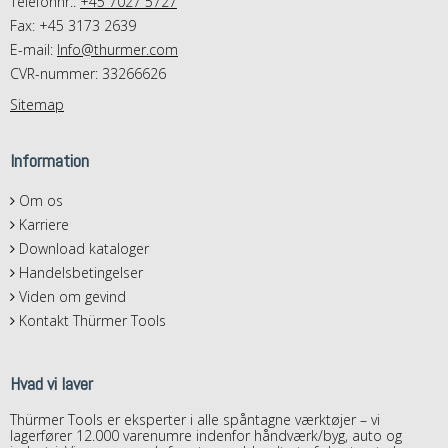
Telefonnr.:
+45 7027 5727
Fax: +45 3173 2639
E-mail
:
Info@thurmer.com
CVR-nummer: 33266626
Sitemap
Information
Om os
Karriere
Download kataloger
Handelsbetingelser
Viden om gevind
Kontakt Thürmer Tools
Hvad vi laver
Thürmer Tools er eksperter i alle spåntagne værktøjer – vi
lagerfører 12.000 varenumre indenfor håndværk/byg, auto og