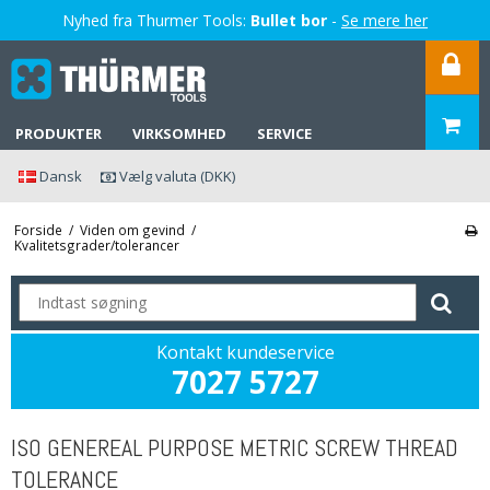
Nyhed fra Thurmer Tools:
Bullet bor
-
Se mere her
PRODUKTER
VIRKSOMHED
SERVICE
Dansk
Vælg valuta (DKK)
Forside
/
Viden om gevind
/
Kvalitetsgrader/tolerancer
Kontakt kundeservice
7027 5727
ISO GENEREAL PURPOSE METRIC SCREW THREAD
TOLERANCE