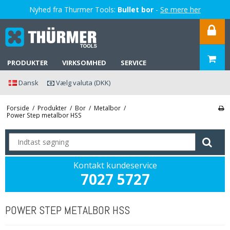
Nyhed fra Thurmer Tools:
Bullet bor
-
Se mere her
PRODUKTER
VIRKSOMHED
SERVICE
Dansk
Vælg valuta (DKK)
Forside
/
Produkter
/
Bor
/
Metalbor
/
Power Step metalbor HSS
Kontakt kundeservice
7027 5727
POWER STEP METALBOR HSS