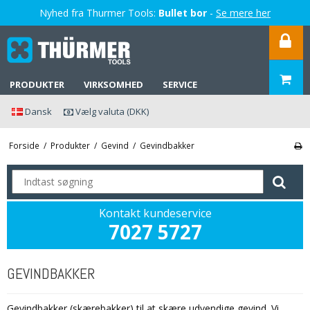
Nyhed fra Thurmer Tools:
Bullet bor
-
Se mere her
PRODUKTER
VIRKSOMHED
SERVICE
Dansk
Vælg valuta (DKK)
Forside
/
Produkter
/
Gevind
/
Gevindbakker
Kontakt kundeservice
7027 5727
GEVINDBAKKER
Gevindbakker (skærebakker) til at skære udvendige gevind. Vi