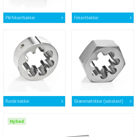
PM firkantbakker
Firkantbakker
Runde bakker
Skæremøtrikker (sekskant)
Nyhed