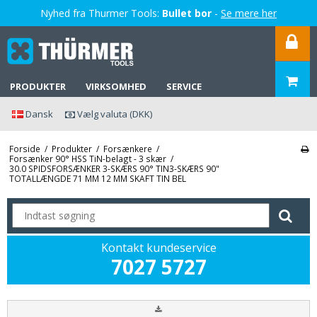
Nyhed fra Thurmer Tools:
Bullet bor
-
Se mere her
PRODUKTER
VIRKSOMHED
SERVICE
Dansk
Vælg valuta (DKK)
Forside
/
Produkter
/
Forsænkere
/
Forsænker 90° HSS TiN-belagt - 3 skær
/
30.0 SPIDSFORSÆNKER 3-SKÆRS 90° TIN3-SKÆRS 90"
TOTALLÆNGDE 71 MM 12 MM SKAFT TIN BEL
Kontakt kundeservice
7027 5727