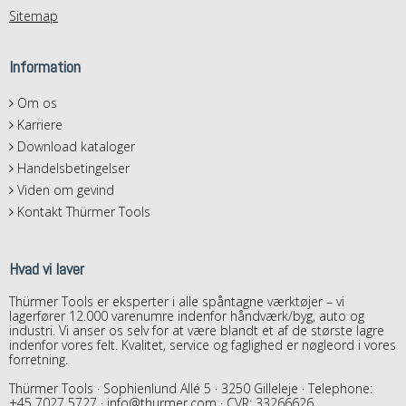
Sitemap
Information
Om os
Karriere
Download kataloger
Handelsbetingelser
Viden om gevind
Kontakt Thürmer Tools
Hvad vi laver
Thürmer Tools er eksperter i alle spåntagne værktøjer – vi
lagerfører 12.000 varenumre indenfor håndværk/byg, auto og
industri. Vi anser os selv for at være blandt et af de største lagre
indenfor vores felt. Kvalitet, service og faglighed er nøgleord i vores
forretning.
Thürmer Tools · Sophienlund Allé 5 · 3250 Gilleleje · Telephone:
+45 7027 5727
·
info@thurmer.com
· CVR: 33266626