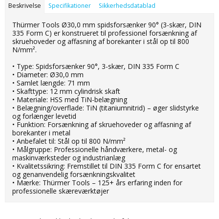
Beskrivelse
Specifikationer
Sikkerhedsdatablad
Thürmer Tools Ø30,0 mm spidsforsænker 90° (3-skær, DIN
335 Form C) er konstrueret til professionel forsænkning af
skruehoveder og affasning af borekanter i stål op til 800
N/mm².
• Type: Spidsforsænker 90°, 3-skær, DIN 335 Form C
• Diameter: Ø30,0 mm
• Samlet længde: 71 mm
• Skafttype: 12 mm cylindrisk skaft
• Materiale: HSS med TiN-belægning
• Belægning/overflade: TiN (titaniumnitrid) – øger slidstyrke
og forlænger levetid
• Funktion: Forsænkning af skruehoveder og affasning af
borekanter i metal
• Anbefalet til: Stål op til 800 N/mm²
• Målgruppe: Professionelle håndværkere, metal- og
maskinværksteder og industrianlæg
• Kvalitetssikring: Fremstillet til DIN 335 Form C for ensartet
og genanvendelig forsænkningskvalitet
• Mærke: Thürmer Tools – 125+ års erfaring inden for
professionelle skæreværktøjer