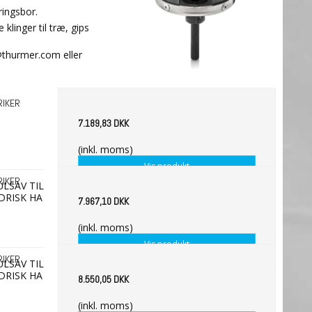
ringsbor.
klinger til træ, gips
o@thurmer.com eller
RIKER
7.189,83 DKK
(inkl. moms)
Vis produkt
RIKER
ULSAV TIL
DRISK HA
7.967,10 DKK
(inkl. moms)
Vis produkt
RIKER
ULSAV TIL
DRISK HA
8.550,05 DKK
(inkl. moms)