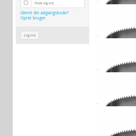
Husk log ind
Glemt din adgangskode?
Opret bruger
Log ind