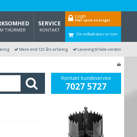
Login
Eller opret en bruger
RKSOMHED
SERVICE
M THÜRMER
KONTAKT
Din indkøbskurv er tom
vering
Mere end 125 års erfaring
Levering til hele verden
Kontakt kundeservice
7027 5727