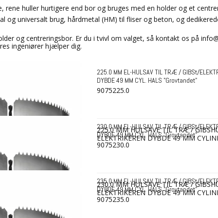
, rene huller hurtigere end bor og bruges med en holder og et centre
al og universalt brug, hårdmetal (HM) til fliser og beton, og dedikerede 
der og centreringsbor. Er du i tvivl om valget, så kontakt os på inf
res ingeniører hjælper dig.
225.0 MM EL-HULSAV TIL TRÆ / GIBSt/ELEKT
DYBDE 49 MM CYL. HALS "Grovtandet"
9075225.0
230.0 MM EL-HULSAV TIL TRÆ / GIBSt/ELEKT
225.0 MM HULSAVE TIL TRÆ / GIBSH
DYBDE 49 MM CYL. HALS "Grovtandet"
ELEKTRIKEREN DYBDE 49 MM CYLIN
9075230.0
235.0 MM EL-HULSAV TIL TRÆ / GIBSt/ELEKT
230.0 MM HULSAVE TIL TRÆ / GIBSH
DYBDE 49 MM CYL. HALS "Grovtandet"
ELEKTRIKEREN DYBDE 49 MM CYLIN
9075235.0