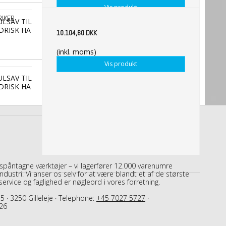
Vis produkt
RIKER
ULSAV TIL
DRISK HA
10.104,60 DKK
(inkl. moms)
Vis produkt
ULSAV TIL
DRISK HA
 spåntagne værktøjer – vi lagerfører 12.000 varenumre
dustri. Vi anser os selv for at være blandt et af de største
, service og faglighed er nøgleord i vores forretning.
5 · 3250 Gilleleje · Telephone:
+45 7027 5727
·
26