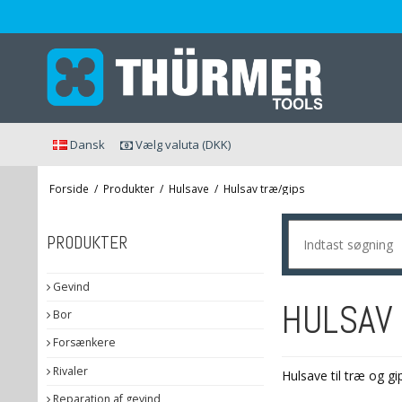
Dansk
Vælg valuta (DKK)
Forside
/
Produkter
/
Hulsave
/
Hulsav træ/gips
PRODUKTER
Gevind
HULSAV
Bor
Forsænkere
Rivaler
Hulsave til træ og gi
Reparation af gevind