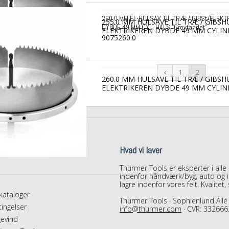
260.0 MM EL-HULSAV TIL TRÆ / GIBSt/ELEKT
255.0 MM HULSAVE TIL TRÆ / GIBSH
DYBDE 49 MM CYL. HALS "Grovtandet"
ELEKTRIKEREN DYBDE 49 MM CYLIN
9075260.0
1
2
260.0 MM HULSAVE TIL TRÆ / GIBSH
ELEKTRIKEREN DYBDE 49 MM CYLIN
Hvad vi laver
Thürmer Tools er eksperter i alle
indenfor håndværk/byg, auto og in
lagre indenfor vores felt. Kvalitet
ataloger
Thürmer Tools · Sophienlund Allé 
ingelser
info@thurmer.com
· CVR: 332666
evind