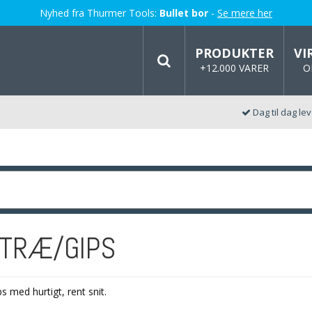
Nyhed fra Thurmer Tools:
Bullet bor
-
Se mere her
PRODUKTER
VI
+12.000 VARER
O
Dag til dag le
 TRÆ/GIPS
ps med hurtigt, rent snit.