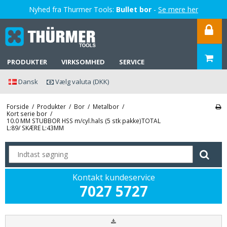
Nyhed fra Thurmer Tools:
Bullet bor
-
Se mere her
PRODUKTER
VIRKSOMHED
SERVICE
Dansk
Vælg valuta (DKK)
Forside
/
Produkter
/
Bor
/
Metalbor
/
Kort serie bor
/
10.0 MM STUBBOR HSS m/cyl.hals (5 stk pakke)TOTAL
L:89/ SKÆRE L:43MM
Kontakt kundeservice
7027 5727