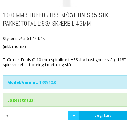
10.0 MM STUBBOR HSS M/CYL.HALS (5 STK
PAKKE)TOTAL L:89/ SKÆRE L:43MM
Stykpris v/ 5
54,44 DKK
(inkl. moms)
Thürmer Tools Ø 10 mm spiralbor i HSS (højhastighedsstål), 118°
spidsvinkel – til boring i metal og stål.
Model/Varenr.:
189910.0
Lagerstatus:
Læg i kurv