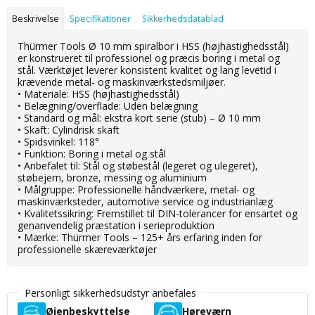
Beskrivelse
Specifikationer
Sikkerhedsdatablad
Thürmer Tools Ø 10 mm spiralbor i HSS (højhastighedsstål)
er konstrueret til professionel og præcis boring i metal og
stål. Værktøjet leverer konsistent kvalitet og lang levetid i
krævende metal- og maskinværkstedsmiljøer.
• Materiale: HSS (højhastighedsstål)
• Belægning/overflade: Uden belægning
• Standard og mål: ekstra kort serie (stub) – Ø 10 mm
• Skaft: Cylindrisk skaft
• Spidsvinkel: 118°
• Funktion: Boring i metal og stål
• Anbefalet til: Stål og støbestål (legeret og ulegeret),
støbejern, bronze, messing og aluminium
• Målgruppe: Professionelle håndværkere, metal- og
maskinværksteder, automotive service og industrianlæg
• Kvalitetssikring: Fremstillet til DIN-tolerancer for ensartet og
genanvendelig præstation i serieproduktion
• Mærke: Thürmer Tools – 125+ års erfaring inden for
professionelle skæreværktøjer
Personligt sikkerhedsudstyr anbefales
Øjenbeskyttelse
Høreværn