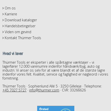
Om os
Karriere
Download kataloger
Handelsbetingelser
Viden om gevind
Kontakt Thürmer Tools
Hvad vi laver
Thürmer Tools er eksperter i alle spåntagne værktøjer – vi
lagerfører 12.000 varenumre indenfor håndværk/byg, auto og
industri. Vi anser os selv for at være blandt et af de største lagre
indenfor vores felt. Kvalitet, service og faglighed er nøgleord i vores
forretning.
Thürmer Tools · Sophienlund Allé 5 · 3250 Gilleleje · Telephone:
+45 7027 5727
·
info@thurmer.com
· CVR: 33266626