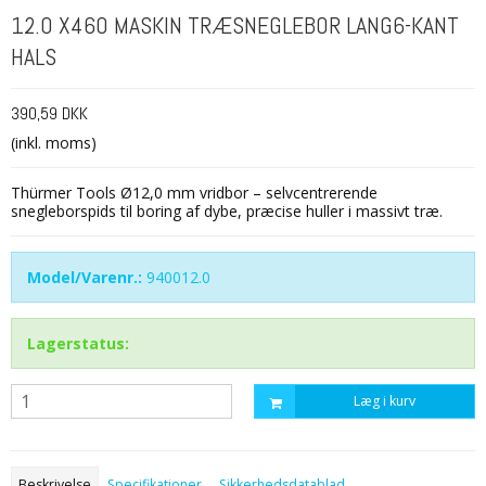
12.0 X460 MASKIN TRÆSNEGLEBOR LANG6-KANT
HALS
390,59 DKK
(inkl. moms)
Thürmer Tools Ø12,0 mm vridbor – selvcentrerende
snegleborspids til boring af dybe, præcise huller i massivt træ.
Model/Varenr.:
940012.0
Lagerstatus:
Læg i kurv
Beskrivelse
Specifikationer
Sikkerhedsdatablad