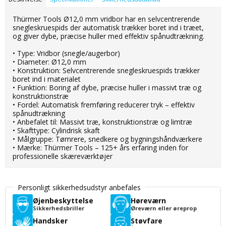
Thürmer Tools Ø12,0 mm vridbor har en selvcentrerende
snegleskruespids der automatisk trækker boret ind i træet,
og giver dybe, præcise huller med effektiv spånudtrækning.
• Type: Vridbor (snegle/augerbor)
• Diameter: Ø12,0 mm
• Konstruktion: Selvcentrerende snegleskruespids trækker
boret ind i materialet
• Funktion: Boring af dybe, præcise huller i massivt træ og
konstruktionstræ
• Fordel: Automatisk fremføring reducerer tryk – effektiv
spånudtrækning
• Anbefalet til: Massivt træ, konstruktionstræ og limtræ
• Skafttype: Cylindrisk skaft
• Målgruppe: Tømrere, snedkere og bygningshåndværkere
• Mærke: Thürmer Tools – 125+ års erfaring inden for
professionelle skæreværktøjer
Personligt sikkerhedsudstyr anbefales
Øjenbeskyttelse
Høreværn
Sikkerhedsbriller
Øreværn eller øreprop
Handsker
Støvfare