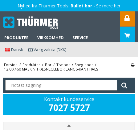
Nyhed fra Thurmer Tools:
Bullet bor
-
Se mere her
PRODUKTER
VIRKSOMHED
SERVICE
Dansk
Vælg valuta (DKK)
Forside
/
Produkter
/
Bor
/
Træbor
/
Sneglebor
/
12.0 X460 MASKIN TRÆSNEGLEBOR LANG6-KANT HALS
Kontakt kundeservice
7027 5727