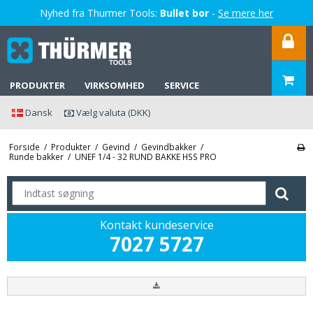
Nyhed fra Thurmer Tools:
Bullet bor
-
Se mere her
PRODUKTER
VIRKSOMHED
SERVICE
Dansk
Vælg valuta (DKK)
Forside
/
Produkter
/
Gevind
/
Gevindbakker
/
Runde bakker
/
UNEF 1/4 - 32 RUND BAKKE HSS PRO
Kontakt kundeservice
7027 5727