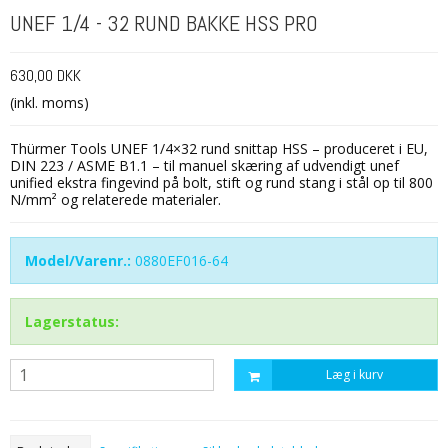
UNEF 1/4 - 32 RUND BAKKE HSS PRO
630,00 DKK
(inkl. moms)
Thürmer Tools UNEF 1/4×32 rund snittap HSS – produceret i EU,
DIN 223 / ASME B1.1 – til manuel skæring af udvendigt unef
unified ekstra fingevind på bolt, stift og rund stang i stål op til 800
N/mm² og relaterede materialer.
Model/Varenr.:
0880EF016-64
Lagerstatus:
Læg i kurv