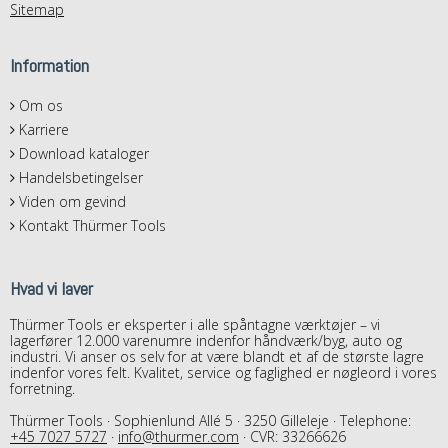
Sitemap
Information
Om os
Karriere
Download kataloger
Handelsbetingelser
Viden om gevind
Kontakt Thürmer Tools
Hvad vi laver
Thürmer Tools er eksperter i alle spåntagne værktøjer – vi
lagerfører 12.000 varenumre indenfor håndværk/byg, auto og
industri. Vi anser os selv for at være blandt et af de største lagre
indenfor vores felt. Kvalitet, service og faglighed er nøgleord i vores
forretning.
Thürmer Tools · Sophienlund Allé 5 · 3250 Gilleleje · Telephone:
+45 7027 5727
·
info@thurmer.com
· CVR: 33266626