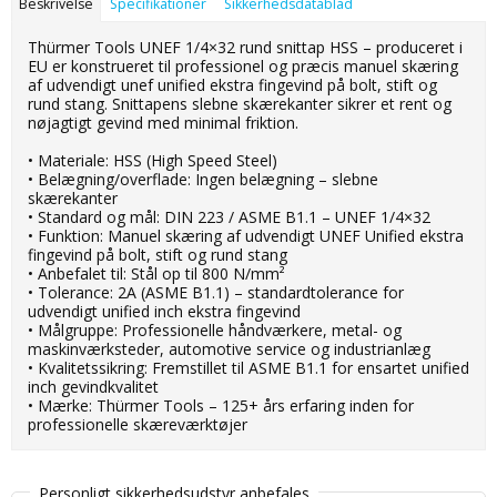
Beskrivelse
Specifikationer
Sikkerhedsdatablad
Thürmer Tools UNEF 1/4×32 rund snittap HSS – produceret i
EU er konstrueret til professionel og præcis manuel skæring
af udvendigt unef unified ekstra fingevind på bolt, stift og
rund stang. Snittapens slebne skærekanter sikrer et rent og
nøjagtigt gevind med minimal friktion.
• Materiale: HSS (High Speed Steel)
• Belægning/overflade: Ingen belægning – slebne
skærekanter
• Standard og mål: DIN 223 / ASME B1.1 – UNEF 1/4×32
• Funktion: Manuel skæring af udvendigt UNEF Unified ekstra
fingevind på bolt, stift og rund stang
• Anbefalet til: Stål op til 800 N/mm²
• Tolerance: 2A (ASME B1.1) – standardtolerance for
udvendigt unified inch ekstra fingevind
• Målgruppe: Professionelle håndværkere, metal- og
maskinværksteder, automotive service og industrianlæg
• Kvalitetssikring: Fremstillet til ASME B1.1 for ensartet unified
inch gevindkvalitet
• Mærke: Thürmer Tools – 125+ års erfaring inden for
professionelle skæreværktøjer
Personligt sikkerhedsudstyr anbefales