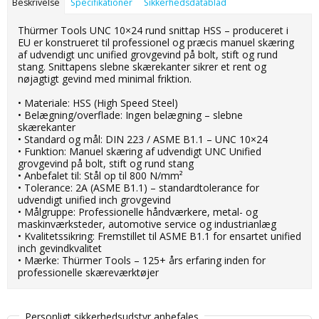
Beskrivelse
Specifikationer
Sikkerhedsdatablad
Thürmer Tools UNC 10×24 rund snittap HSS – produceret i
EU er konstrueret til professionel og præcis manuel skæring
af udvendigt unc unified grovgevind på bolt, stift og rund
stang. Snittapens slebne skærekanter sikrer et rent og
nøjagtigt gevind med minimal friktion.
• Materiale: HSS (High Speed Steel)
• Belægning/overflade: Ingen belægning – slebne
skærekanter
• Standard og mål: DIN 223 / ASME B1.1 – UNC 10×24
• Funktion: Manuel skæring af udvendigt UNC Unified
grovgevind på bolt, stift og rund stang
• Anbefalet til: Stål op til 800 N/mm²
• Tolerance: 2A (ASME B1.1) – standardtolerance for
udvendigt unified inch grovgevind
• Målgruppe: Professionelle håndværkere, metal- og
maskinværksteder, automotive service og industrianlæg
• Kvalitetssikring: Fremstillet til ASME B1.1 for ensartet unified
inch gevindkvalitet
• Mærke: Thürmer Tools – 125+ års erfaring inden for
professionelle skæreværktøjer
Personligt sikkerhedsudstyr anbefales