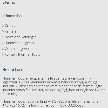
Sitemap
Information
Om os
Karriere
Download kataloger
Handelsbetingelser
Viden om gevind
Kontakt Thürmer Tools
Hvad vi laver
Thürmer Tools er eksperter i alle spåntagne værktøjer – vi
lagerfører 12.000 varenumre indenfor håndværk/byg, auto og
industri. Vi anser os selv for at være blandt et af de største lagre
indenfor vores felt. Kvalitet, service og faglighed er nøgleord i vores
forretning.
Thürmer Tools · Sophienlund Allé 5 · 3250 Gilleleje · Telephone:
+45 7027 5727
·
info@thurmer.com
· CVR: 33266626