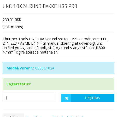
UNC 10X24 RUND BAKKE HSS PRO
239,01 DKK
(inkl. moms)
Thürmer Tools UNC 10×24 rund snittap HSS – produceret i EU,
DIN 223 / ASME B1.1 – til manuel skæring af udvendigt unc
unified grovgevind på bolt, stift og rund stang i stål op til 800
N/mm² og relaterede materialer.
Model/Varenr.:
0880C1024
Lagerstatus:
Læg i kurv