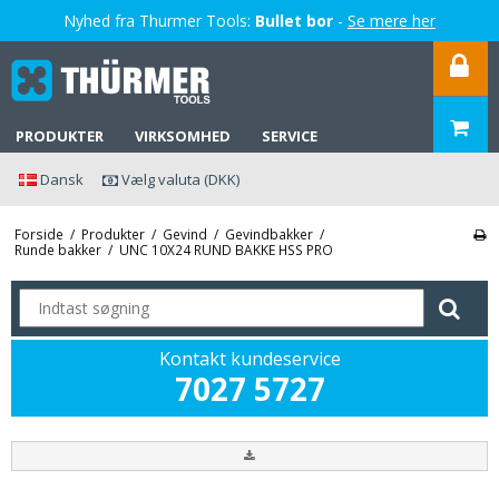
Nyhed fra Thurmer Tools:
Bullet bor
-
Se mere her
PRODUKTER
VIRKSOMHED
SERVICE
Dansk
Vælg valuta (DKK)
Forside
/
Produkter
/
Gevind
/
Gevindbakker
/
Runde bakker
/
UNC 10X24 RUND BAKKE HSS PRO
Kontakt kundeservice
7027 5727