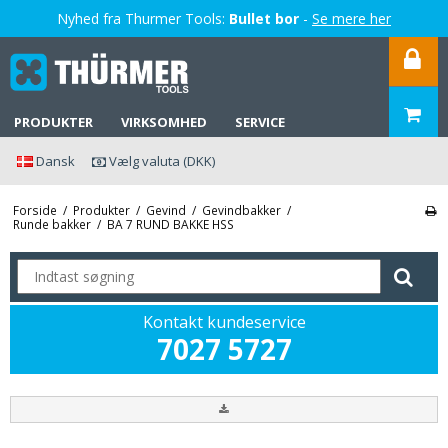
Nyhed fra Thurmer Tools:
Bullet bor
-
Se mere her
PRODUKTER
VIRKSOMHED
SERVICE
Dansk
Vælg valuta (DKK)
Forside
/
Produkter
/
Gevind
/
Gevindbakker
/
Runde bakker
/
BA 7 RUND BAKKE HSS
Kontakt kundeservice
7027 5727