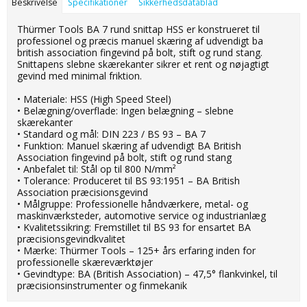
Beskrivelse
Specifikationer
Sikkerhedsdatablad
Thürmer Tools BA 7 rund snittap HSS er konstrueret til
professionel og præcis manuel skæring af udvendigt ba
british association fingevind på bolt, stift og rund stang.
Snittapens slebne skærekanter sikrer et rent og nøjagtigt
gevind med minimal friktion.
• Materiale: HSS (High Speed Steel)
• Belægning/overflade: Ingen belægning – slebne
skærekanter
• Standard og mål: DIN 223 / BS 93 – BA 7
• Funktion: Manuel skæring af udvendigt BA British
Association fingevind på bolt, stift og rund stang
• Anbefalet til: Stål op til 800 N/mm²
• Tolerance: Produceret til BS 93:1951 – BA British
Association præcisionsgevind
• Målgruppe: Professionelle håndværkere, metal- og
maskinværksteder, automotive service og industrianlæg
• Kvalitetssikring: Fremstillet til BS 93 for ensartet BA
præcisionsgevindkvalitet
• Mærke: Thürmer Tools – 125+ års erfaring inden for
professionelle skæreværktøjer
• Gevindtype: BA (British Association) – 47,5° flankvinkel, til
præcisionsinstrumenter og finmekanik