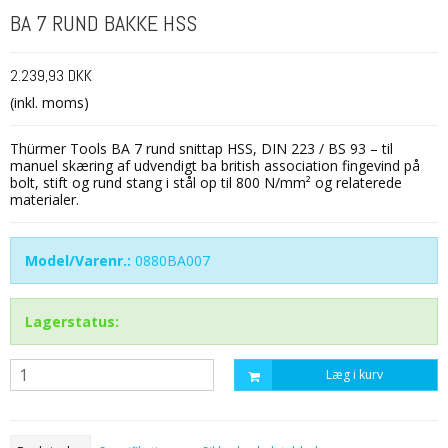
BA 7 RUND BAKKE HSS
2.239,93 DKK
(inkl. moms)
Thürmer Tools BA 7 rund snittap HSS, DIN 223 / BS 93 – til
manuel skæring af udvendigt ba british association fingevind på
bolt, stift og rund stang i stål op til 800 N/mm² og relaterede
materialer.
Model/Varenr.:
0880BA007
Lagerstatus:
Læg i kurv