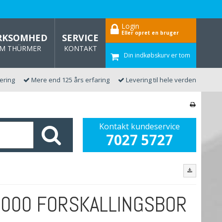
Login
Eller opret en bruger
RKSOMHED
SERVICE
M THÜRMER
KONTAKT
Din indkøbskurv er tom
vering
Mere end 125 års erfaring
Levering til hele verden
Kontakt kundeservice
7027 5727
000 FORSKALLINGSBOR