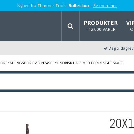
Nyhed fra Thurmer Tools:
Bullet bor
-
Se mere her
PRODUKTER
VI
+12.000 VARER
O
Dag til dag le
FORSKALLINGSBOR CV DIN7490CYLINDRISK HALS MED FORLÆNGET SKAFT
20X1