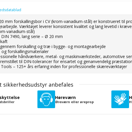
hedsdatablad
0 mm forskallingsbor i CV (krom-vanadium-stål) er konstrueret til pro
rbejde. Værktøjet leverer konsistent kvalitet og lang levetid i kræv
rom-vanadium-stål)
: DIN 7490, lang serie – Ø 20 mm
skaft
g gennem forskalling og træ i bygge- og montagearbejde
æ og forskallingsmaterialer
essionelle håndværkere, metal- og maskinværksteder, automotive ser
: Fremstillet til DIN-tolerancer for ensartet og genanvendelig præstatio
Tools – 125+ års erfaring inden for professionelle skæreværktøjer
t sikkerhedsudstyr anbefales
skyttelse
Høreværn
H
dsbriller
Øreværn eller øreprop
H