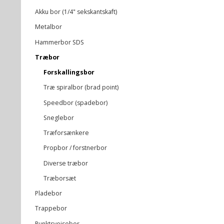
Akku bor (1/4" sekskantskaft)
Metalbor
Hammerbor SDS
Træbor
Forskallingsbor
Træ spiralbor (brad point)
Speedbor (spadebor)
Sneglebor
Træforsænkere
Propbor / forstnerbor
Diverse træbor
Træborsæt
Pladebor
Trappebor
Punktsvejsebor