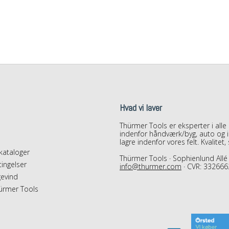
Hvad vi laver
Thürmer Tools er eksperter i alle
indenfor håndværk/byg, auto og in
lagre indenfor vores felt. Kvalitet
ataloger
Thürmer Tools · Sophienlund Allé 
ingelser
info@thurmer.com
· CVR: 332666
evind
ürmer Tools