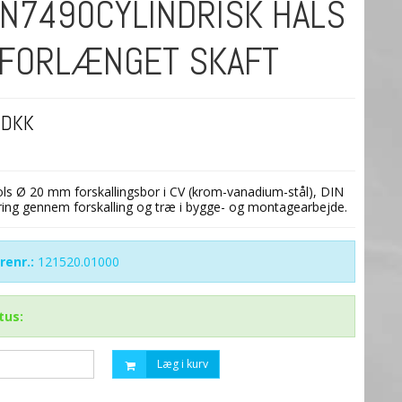
IN7490CYLINDRISK HALS
 FORLÆNGET SKAFT
 DKK
s Ø 20 mm forskallingsbor i CV (krom-vanadium-stål), DIN
oring gennem forskalling og træ i bygge- og montagearbejde.
renr.:
121520.01000
tus:
Læg i kurv