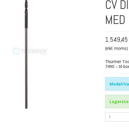
CV D
MED
1.549,45
(inkl. moms)
Thürmer Tool
7490 – til b
Model/Va
Lagersta