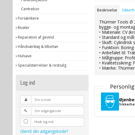
Centrebor
Beskrivelse
Sikker
Forsænkere
Thürmer Tools Ø 2
bygge- og montagea
Rivaler
• Materiale: CV (k
• Standard og mål
Reparation af gevind
• Skaft: Cylindrisk 
Håndværktøj & tilbehør
• Funktion: Borin
• Anbefalet til: Tr
Hulsave
• Målgruppe: Prof
• Kvalitetssikring
Specialstørrelser & restsalg
• Mærke: Thürmer 
Log ind
Personlig
Øjenbe
Sikkerhe
Husk log ind
Glemt din adgangskode?