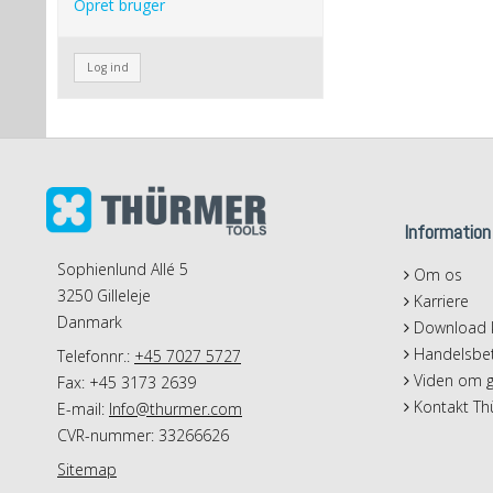
Opret bruger
Log ind
Information
Sophienlund Allé 5
Om os
3250 Gilleleje
Karriere
Danmark
Download k
Handelsbet
Telefonnr.:
+45 7027 5727
Viden om g
Fax: +45 3173 2639
Kontakt Th
E-mail
:
Info@thurmer.com
CVR-nummer: 33266626
Sitemap