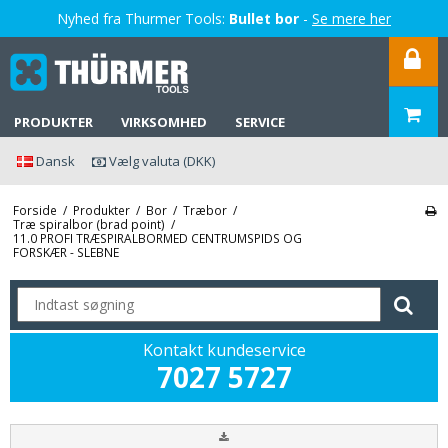
Nyhed fra Thurmer Tools:
Bullet bor
-
Se mere her
PRODUKTER
VIRKSOMHED
SERVICE
Dansk
Vælg valuta (DKK)
Forside
/
Produkter
/
Bor
/
Træbor
/
Træ spiralbor (brad point)
/
11.0 PROFI TRÆSPIRALBORMED CENTRUMSPIDS OG
FORSKÆR - SLEBNE
Kontakt kundeservice
7027 5727