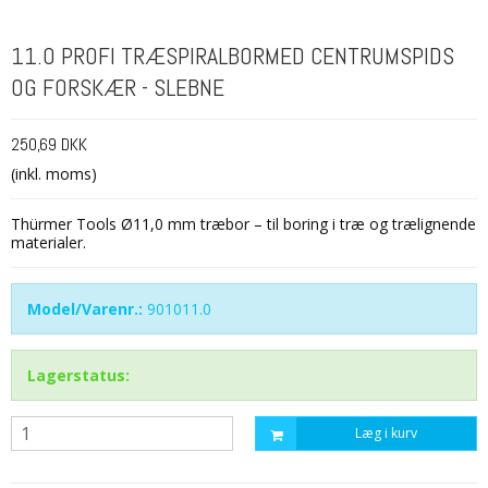
11.0 PROFI TRÆSPIRALBORMED CENTRUMSPIDS
OG FORSKÆR - SLEBNE
250,69 DKK
(inkl. moms)
Thürmer Tools Ø11,0 mm træbor – til boring i træ og trælignende
materialer.
Model/Varenr.:
901011.0
Lagerstatus:
Læg i kurv