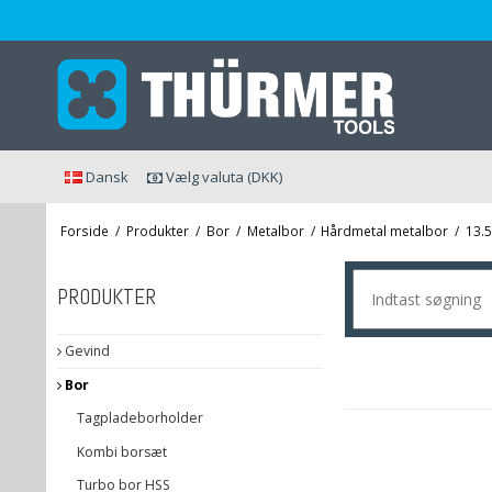
Dansk
Vælg valuta (DKK)
Forside
/
Produkter
/
Bor
/
Metalbor
/
Hårdmetal metalbor
/
13.
PRODUKTER
Gevind
Bor
Tagpladeborholder
Kombi borsæt
Turbo bor HSS