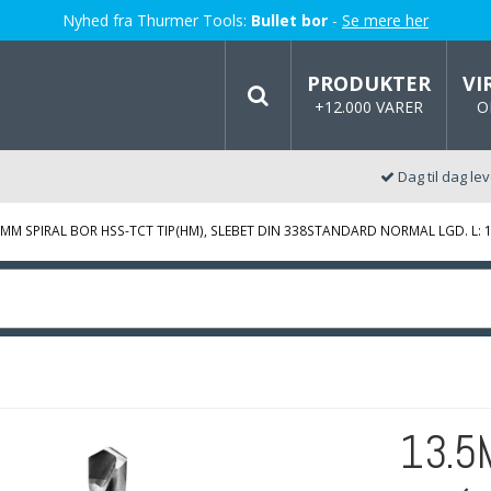
Nyhed fra Thurmer Tools:
Bullet bor
-
Se mere her
PRODUKTER
VI
+12.000 VARER
O
Dag til dag le
5MM SPIRAL BOR HSS-TCT TIP(HM), SLEBET DIN 338STANDARD NORMAL LGD. L: 
13.5