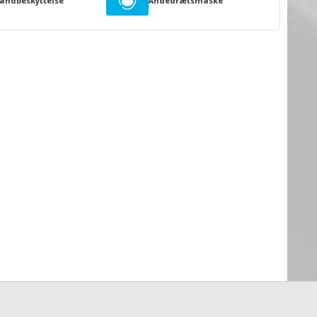
åndbeskyttelse
Åndedrætsmaske