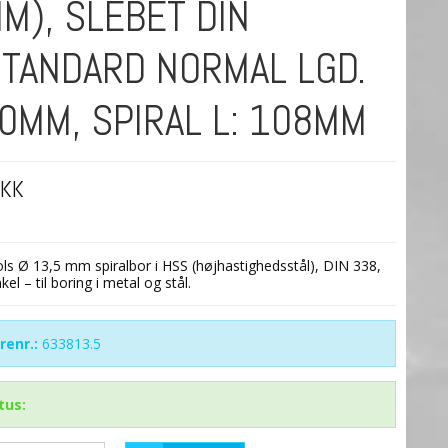
HM), SLEBET DIN
TANDARD NORMAL LGD.
60MM, SPIRAL L: 108MM
DKK
s Ø 13,5 mm spiralbor i HSS (højhastighedsstål), DIN 338,
kel – til boring i metal og stål.
renr.:
633813.5
tus: