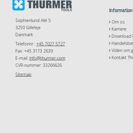
Information
Sophienlund Allé 5
Om os
3250 Gilleleje
Karriere
Danmark
Download k
Handelsbet
Telefonnr.:
+45 7027 5727
Viden om g
Fax: +45 3173 2639
Kontakt Th
E-mail
:
Info@thurmer.com
CVR-nummer: 33266626
Sitemap