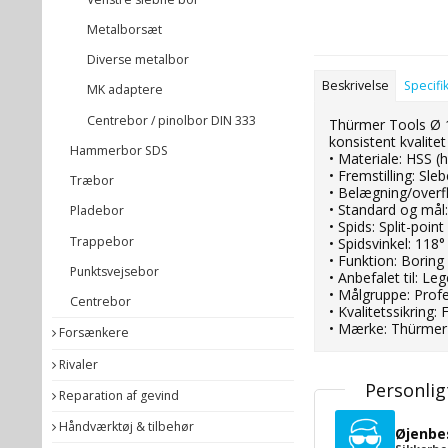
Metalborsæt
Diverse metalbor
Beskrivelse
Specifi
MK adaptere
Centrebor / pinolbor DIN 333
Thürmer Tools Ø 13
konsistent kvalite
Hammerbor SDS
• Materiale: HSS (
• Fremstilling: Sleb
Træbor
• Belægning/overf
• Standard og må
Pladebor
• Spids: Split-poin
Trappebor
• Spidsvinkel: 118°
• Funktion: Boring 
Punktsvejsebor
• Anbefalet til: L
• Målgruppe: Prof
Centrebor
• Kvalitetssikring
• Mærke: Thürmer 
Forsænkere
Rivaler
Personlig
Reparation af gevind
Håndværktøj & tilbehør
Øjenbe