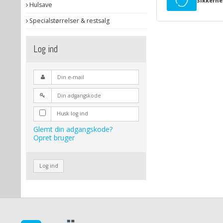
Sikkerhe
Hulsave
Specialstørrelser & restsalg
Log ind
Husk log ind
Glemt din adgangskode?
Opret bruger
Log ind