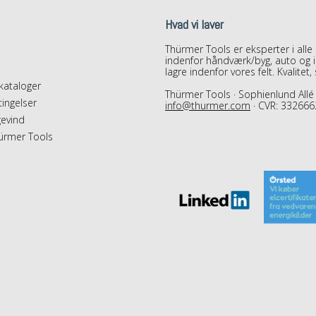
Hvad vi laver
Thürmer Tools er eksperter i alle
indenfor håndværk/byg, auto og in
lagre indenfor vores felt. Kvalitet
ataloger
Thürmer Tools · Sophienlund Allé 
ingelser
info@thurmer.com
· CVR: 332666
evind
ürmer Tools