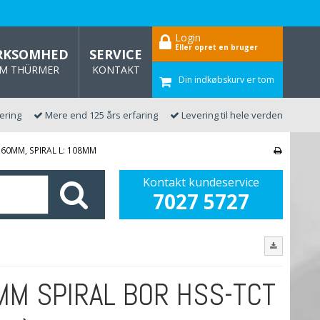
Login
Eller opret en bruger
RKSOMHED
SERVICE
M THÜRMER
KONTAKT
Din indkøbskurv er tom
vering
Mere end 125 års erfaring
Levering til hele verden
160MM, SPIRAL L: 108MM
Kontakt kundeservice
7027 5727
MM SPIRAL BOR HSS-TCT