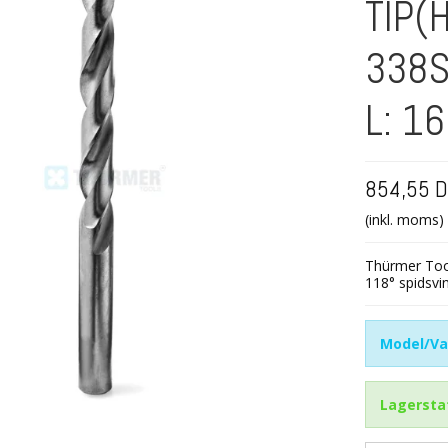
TIP(
338S
L: 1
854,55 
(inkl. moms)
Thürmer Tool
118° spidsvin
Model/Va
Lagersta