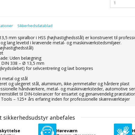
kationer
Sikkerhedsdatablad
,5 mm spiralbor i HSS (højhastighedsstål) er konstrueret til professi
t og lang levetid i krævende metal- og maskinværkstedsmiljøer.
højhastighedsstål)
et
lade: Uden belægning
l: DIN 338 – Ø 13,5 mm
t (krydsslebet) for selvcentrering og lavt borepres
i metal og stål
egeret og ulegeret stål, aluminium, ikke-jernmetaller og hårdere plast
essionelle håndværkere, metal- og maskinværksteder, automotive ser
: Fremstillet til DIN-tolerancer for ensartet og genanvendelig præstatio
Tools – 125+ års erfaring inden for professionelle skæreværktøjer
t sikkerhedsudstyr anbefales
skyttelse
Høreværn
H