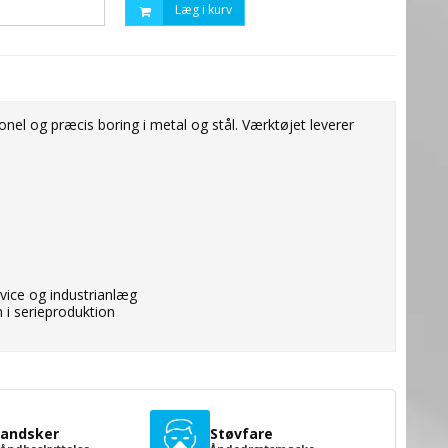
Læg i kurv
onel og præcis boring i metal og stål. Værktøjet leverer
vice og industrianlæg
n i serieproduktion
andsker
Støvfare