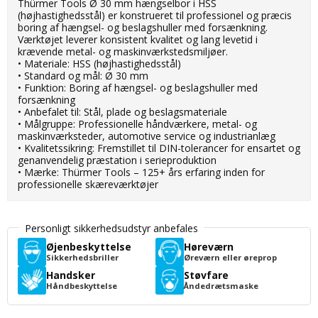
Thürmer Tools Ø 30 mm hængselbor i HSS
(højhastighedsstål) er konstrueret til professionel og præcis
boring af hængsel- og beslagshuller med forsænkning.
Værktøjet leverer konsistent kvalitet og lang levetid i
krævende metal- og maskinværkstedsmiljøer.
• Materiale: HSS (højhastighedsstål)
• Standard og mål: Ø 30 mm
• Funktion: Boring af hængsel- og beslagshuller med
forsænkning
• Anbefalet til: Stål, plade og beslagsmateriale
• Målgruppe: Professionelle håndværkere, metal- og
maskinværksteder, automotive service og industrianlæg
• Kvalitetssikring: Fremstillet til DIN-tolerancer for ensartet og
genanvendelig præstation i serieproduktion
• Mærke: Thürmer Tools – 125+ års erfaring inden for
professionelle skæreværktøjer
Personligt sikkerhedsudstyr anbefales
Øjenbeskyttelse
Høreværn
Sikkerhedsbriller
Øreværn eller øreprop
Handsker
Støvfare
Håndbeskyttelse
Åndedrætsmaske