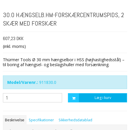
30.0 HÆNGSELB.HM-FORSKÆRCENTRUMSPIDS, 2
SKÆR MED FORSKÆR
607,23 DKK
(inkl. moms)
Thürmer Tools Ø 30 mm hængselbor i HSS (højhastighedsstål) –
til boring af hængsel- og beslagshuller med forsænkning.
Model/Varenr.:
911830.0
Læg i kurv
Beskrivelse
Specifikationer
Sikkerhedsdatablad