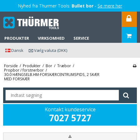
Nyhed fra Thurmer Tools:
Bullet bor
-
Se mere her
PRODUKTER
VIRKSOMHED
SERVICE
Dansk
Vælg valuta (DKK)
Forside
/
Produkter
/
Bor
/
Træbor
/
Propbor / forstnerbor
/
30.0 HÆNGSELB.HM-FORSKÆRCENTRUMSPIDS, 2 SKÆR
MED FORSKÆR
Kontakt kundeservice
7027 5727